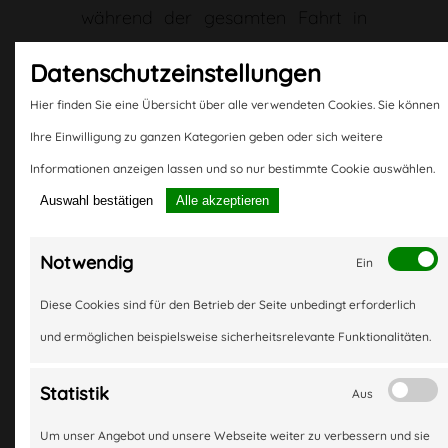
während der gesamten Fahrt in
Einsatz. Die permanente
Daten­schutz­ein­stellungen
Beanspruchung führt zu
Hier finden Sie eine Übersicht über alle verwendeten Cookies. Sie können
Verschleißerscheinungen. Deshalb
Ihre Einwilligung zu ganzen Kategorien geben oder sich weitere
wird der Zustand der
Informationen anzeigen lassen und so nur bestimmte Cookie auswählen.
Stoßdämpfer im Rahmen der
Auswahl bestätigen
Alle akzeptieren
vorgeschriebenen
Hauptuntersuchung kontrolliert.
Notwendig
Ein
Die Empfehlungen für einen Check
Diese Cookies sind für den Betrieb der Seite unbedingt erforderlich
sind von Hersteller zu Hersteller
und ermöglichen beispielsweise sicherheitsrelevante Funktionalitäten.
unterschiedlich, häufig wird aber
eine Fahrleistung von maximal
Statistik
me
Aus
20.000 km genannt. Bei
Um unser Angebot und unsere Webseite weiter zu verbessern und sie