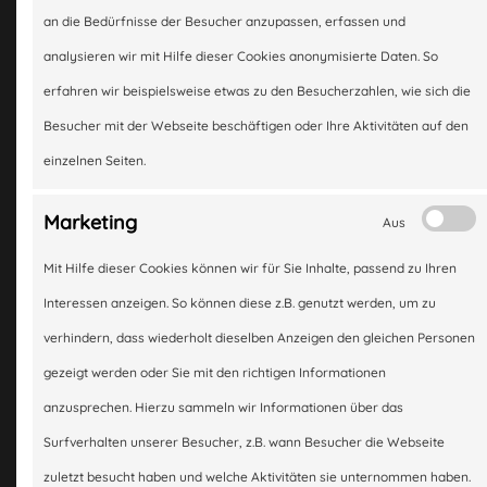
Schlaggeräuschen oder Knacken,
Home
an die Bedürfnisse der Besucher anzupassen, erfassen und
Nachschwingen nach einer
ungen
analysieren wir mit Hilfe dieser Cookies anonymisierte Daten. So
Bodenwelle sowie Instabilität in
Leistungen
erfahren wir beispielsweise etwas zu den Besucherzahlen, wie sich die
Kurven und bei Seitenwinden
Besucher mit der Webseite beschäftigen oder Ihre Aktivitäten auf den
empfehlen wir Ihnen einen
er
Über uns
einzelnen Seiten.
früheren Stoßdämpfer-Check.
s
Durch abgenutzte Stoßdämpfer
Marketing
Aus
Kontakt
verlängern sich die Bremswege,
Mit Hilfe dieser Cookies können wir für Sie Inhalte, passend zu Ihren
die Aquaplanung-Gefahr nimmt zu
takt
Anfahrt
Interessen anzeigen. So können diese z.B. genutzt werden, um zu
und die Reifen nutzen sich
verhindern, dass wiederholt dieselben Anzeigen den gleichen Personen
schneller ab. Kommen Sie also
gezeigt werden oder Sie mit den richtigen Informationen
ahrt
rechtzeitig zu uns und wir testen
anzusprechen. Hierzu sammeln wir Informationen über das
Ihre Stoßdämpfer für Sie!
Surfverhalten unserer Besucher, z.B. wann Besucher die Webseite
zuletzt besucht haben und welche Aktivitäten sie unternommen haben.