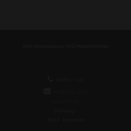
Greil Autoreparatur KFZ-Meisterbetrieb
06659 / 1426
info@auto-greil-
eichenzell.de
Steinweg 1
36124 Eichenzell